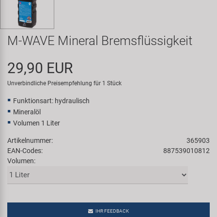
Samox
Smart
M-WAVE Mineral Bremsflüssigkeit
SRAM/RockShox
29,90 EUR
Unverbindliche Preisempfehlung für 1 Stück
Super B
Funktionsart: hydraulisch
Trail-Gator
Mineralöl
Volumen 1 Liter
Velo
Artikelnummer:
365903
EAN-Codes:
887539010812
Volumen:
Markenübersicht
IHR FEEDBACK