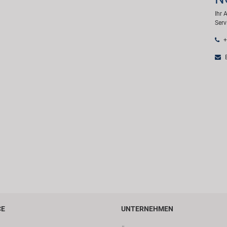
Ihr 
Serv
+
E
CE
UNTERNEHMEN