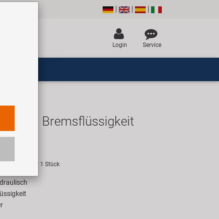
Login
Service
T 5.1 Bremsflüssigkeit
R
empfehlung für 1 Stück
draulisch
üssigkeit
r