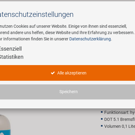
tenschutz­einstellungen
Suchen
 nutzen Cookies auf unserer Website. Einige von ihnen sind essenziell,
rend andere uns helfen, diese Website und Ihre Erfahrung zu verbessern.
r Informationen finden Sie in unserer
Datenschutzerklärung
.
ehmen
E-Mobility
Service
Essenziell
Statistiken
 Bremsflüssigkeit
M-WAVE DO
Alle akzeptieren
8,90 EU
Speichern
Unverbindliche Preis
Funktionsart: hy
DOT 5.1 Bremsfl
Volumen 0,1 Lite