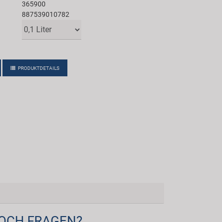
365900
887539010782
PRODUKTDETAILS
OCH FRAGEN?