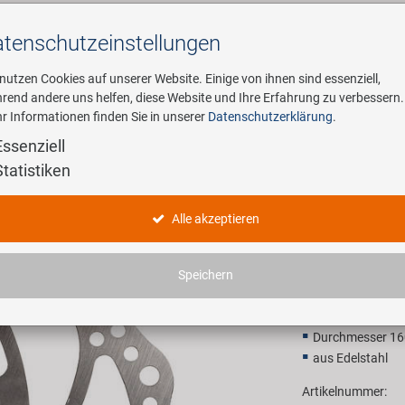
tenschutz­einstellungen
Suchen
 nutzen Cookies auf unserer Website. Einige von ihnen sind essenziell,
rend andere uns helfen, diese Website und Ihre Erfahrung zu verbessern.
r Informationen finden Sie in unserer
Datenschutzerklärung
.
ehmen
E-Mobility
Service
Essenziell
Statistiken
BD 160 B
Alle akzeptieren
11,90 E
Speichern
Unverbindliche Preis
Durchmesser 1
aus Edelstahl
Artikelnummer: