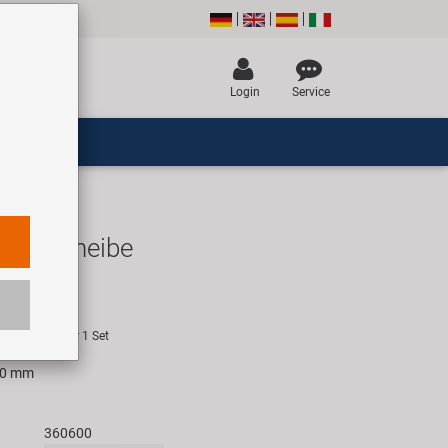
Login
Service
remsscheibe
UR
empfehlung für 1 Set
60 mm
360600