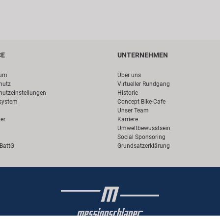
CE
UNTERNEHMEN
sum
Über uns
hutz
Virtueller Rundgang
hutzeinstellungen
Historie
system
Concept Bike-Cafe
Unser Team
er
Karriere
Umweltbewusstsein
Social Sponsoring
 BattG
Grundsatzerklärung