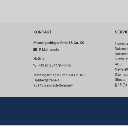
KONTAKT
SERVI
Messingschlager GmbH & Co. KG
Impres
Datensc
E-Mail senden
Datensc
Hotline
Hinweis
AGB
+49 (0)9544/944445
Newslett
Sitemap
Messingschlager GmbH & Co. KG
Glossar
Haßbergstraße 45
§ 15 (3)
96148 Baunach-Germany