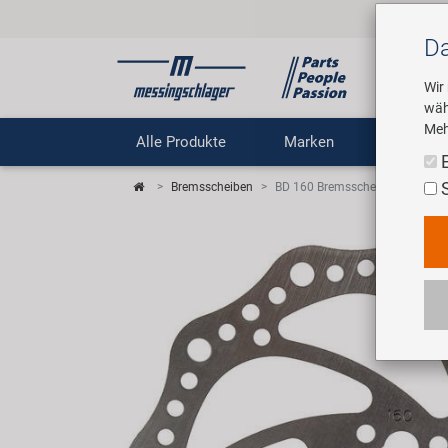
Da
Wir
wäh
Meh
Alle Produkte
Marken
Untern
Bremsscheiben
BD 160 Bremsscheibe