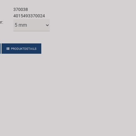
370038
4015493370024
r:
PRODUKTDETAILS