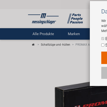
Da
Wir
wäh
Meh
Alle Produkte
Marken
Untern
Schaltzüge und -hüllen
PROMAX Außenhülle für