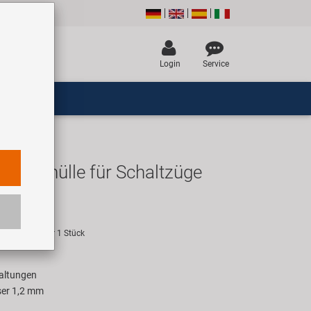
Login
Service
ßenhülle für Schaltzüge
UR
empfehlung für 1 Stück
haltungen
er 1,2 mm