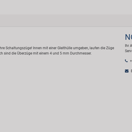
N
Ihr 
hre Schaltungszüge! Innen mit einer Gleithülle umgeben, laufen die Züge
Serv
tlich sind die Überzüge mit einem 4 und 5 mm Durchmesser.
+
E