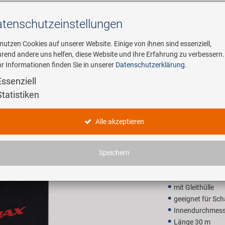
tenschutz­einstellungen
Suchen
 nutzen Cookies auf unserer Website. Einige von ihnen sind essenziell,
rend andere uns helfen, diese Website und Ihre Erfahrung zu verbessern.
r Informationen finden Sie in unserer
Datenschutzerklärung
.
ehmen
E-Mobility
Service
Essenziell
Statistiken
 Schaltzüge
PROMAX Au
Alle akzeptieren
41,90 E
Speichern
Unverbindliche Preis
mit Gleithülle
geeignet für Sc
Innendurchmess
Länge 30 m