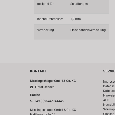
geeignet für
Schaltungen
Innendurchmesser
1,2 mm
Verpackung
Einzelhandelsverpackung
KONTAKT
SERVI
Messingschlager GmbH & Co. KG
Impres
Datensc
E-Mail senden
Datensc
Hotline
Hinweis
AGB
+49 (0)9544/944445
Newslett
Sitemap
Messingschlager GmbH & Co. KG
Glossar
Haßbergstraße 45