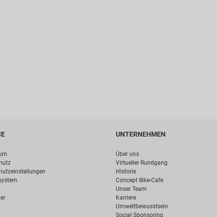
CE
UNTERNEHMEN
sum
Über uns
hutz
Virtueller Rundgang
hutzeinstellungen
Historie
system
Concept Bike-Cafe
Unser Team
er
Karriere
Umweltbewusstsein
Social Sponsoring