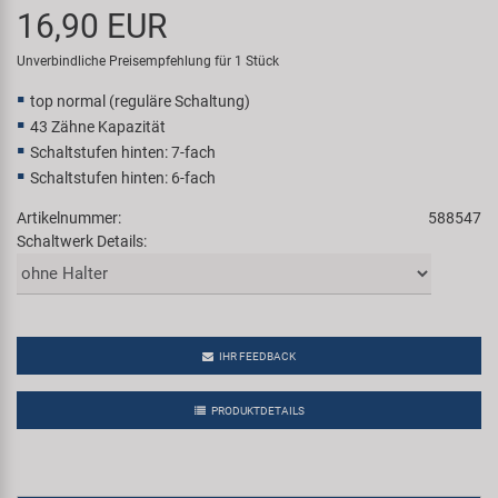
16,90 EUR
Samox
Unverbindliche Preisempfehlung für 1 Stück
Smart
top normal (reguläre Schaltung)
43 Zähne Kapazität
SRAM/RockShox
Schaltstufen hinten: 7-fach
Schaltstufen hinten: 6-fach
Super B
Artikelnummer:
588547
Schaltwerk Details:
Trail-Gator
Velo
IHR FEEDBACK
Markenübersicht
PRODUKTDETAILS