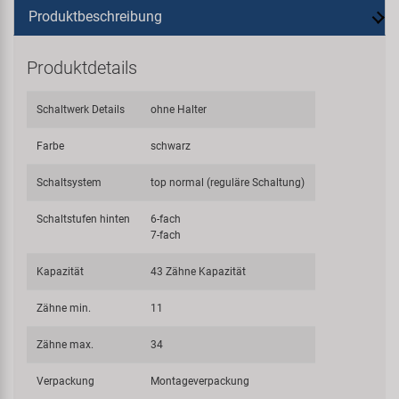
Produktbeschreibung
Produktdetails
Schaltwerk Details
ohne Halter
Farbe
schwarz
Schaltsystem
top normal (reguläre Schaltung)
Schaltstufen hinten
6-fach
7-fach
Kapazität
43 Zähne Kapazität
Zähne min.
11
Zähne max.
34
Verpackung
Montageverpackung