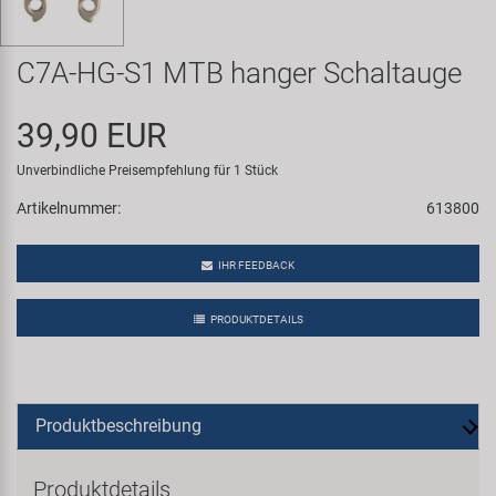
Samox
C7A-HG-S1 MTB hanger Schaltauge
Smart
39,90 EUR
SRAM/RockShox
Unverbindliche Preisempfehlung für 1 Stück
Super B
Artikelnummer:
613800
Trail-Gator
IHR FEEDBACK
Velo
PRODUKTDETAILS
Markenübersicht
Produktbeschreibung
Produktdetails