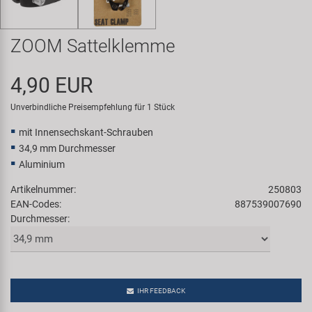
Samox
ZOOM Sattelklemme
Smart
4,90 EUR
SRAM/RockShox
Unverbindliche Preisempfehlung für 1 Stück
Super B
mit Innensechskant-Schrauben
34,9 mm Durchmesser
Trail-Gator
Aluminium
Artikelnummer:
250803
Velo
EAN-Codes:
887539007690
Durchmesser:
Markenübersicht
IHR FEEDBACK