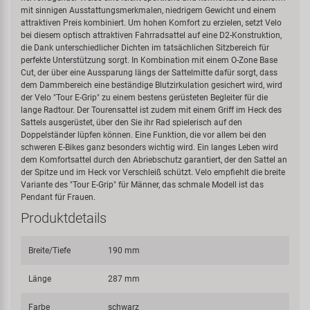
mit sinnigen Ausstattungsmerkmalen, niedrigem Gewicht und einem
attraktiven Preis kombiniert. Um hohen Komfort zu erzielen, setzt Velo
bei diesem optisch attraktiven Fahrradsattel auf eine D2-Konstruktion,
die Dank unterschiedlicher Dichten im tatsächlichen Sitzbereich für
perfekte Unterstützung sorgt. In Kombination mit einem O-Zone Base
Cut, der über eine Aussparung längs der Sattelmitte dafür sorgt, dass
dem Dammbereich eine beständige Blutzirkulation gesichert wird, wird
der Velo "Tour E-Grip" zu einem bestens gerüsteten Begleiter für die
lange Radtour. Der Tourensattel ist zudem mit einem Griff im Heck des
Sattels ausgerüstet, über den Sie ihr Rad spielerisch auf den
Doppelständer lüpfen können. Eine Funktion, die vor allem bei den
schweren E-Bikes ganz besonders wichtig wird. Ein langes Leben wird
dem Komfortsattel durch den Abriebschutz garantiert, der den Sattel an
der Spitze und im Heck vor Verschleiß schützt. Velo empfiehlt die breite
Variante des "Tour E-Grip" für Männer, das schmale Modell ist das
Pendant für Frauen.
Produktdetails
Breite/Tiefe
190 mm
Länge
287 mm
Farbe
schwarz