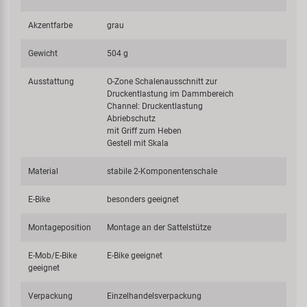
Akzentfarbe
grau
Gewicht
504 g
Ausstattung
O-Zone Schalenausschnitt zur
Druckentlastung im Dammbereich
Channel: Druckentlastung
Abriebschutz
mit Griff zum Heben
Gestell mit Skala
Material
stabile 2-Komponentenschale
E-Bike
besonders geeignet
Montageposition
Montage an der Sattelstütze
E-Mob/E-Bike
E-Bike geeignet
geeignet
Verpackung
Einzelhandelsverpackung