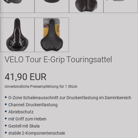
Samox
Smart
SRAM/RockShox
Super B
VELO Tour E-Grip Touringsattel
Trail-Gator
41,90 EUR
Velo
Unverbindliche Preisempfehlung für 1 Stück
O-Zone Schalenausschnitt zur Druckentlastung im Dammbereich
Markenübersicht
Channel: Druckentlastung
Abriebschutz
mit Griff zum Heben
Gestell mit Skala
stabile 2-Komponentenschale