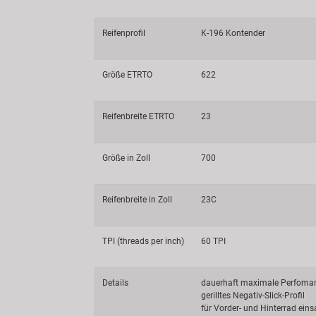
Reifenprofil
K-196 Kontender
Größe ETRTO
622
Reifenbreite ETRTO
23
Größe in Zoll
700
Reifenbreite in Zoll
23C
TPI (threads per inch)
60 TPI
Details
dauerhaft maximale Perfomanc
gerilltes Negativ-Slick-Profil
für Vorder- und Hinterrad eins