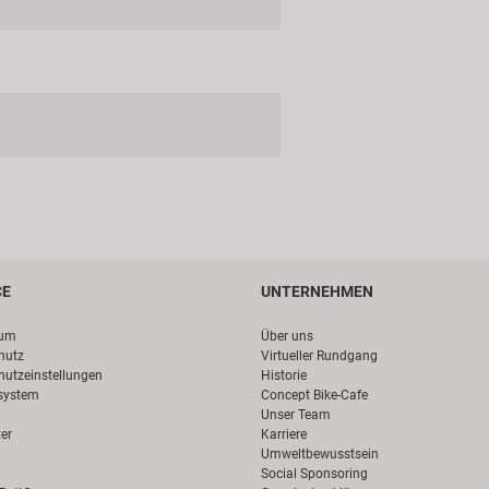
CE
UNTERNEHMEN
sum
Über uns
hutz
Virtueller Rundgang
hutzeinstellungen
Historie
system
Concept Bike-Cafe
Unser Team
er
Karriere
Umweltbewusstsein
Social Sponsoring