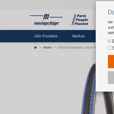
Da
Wir
wäh
Meh
Alle Produkte
Marken
Untern
Reifen
KENDA Kontender Colour 700 x 23C Drah