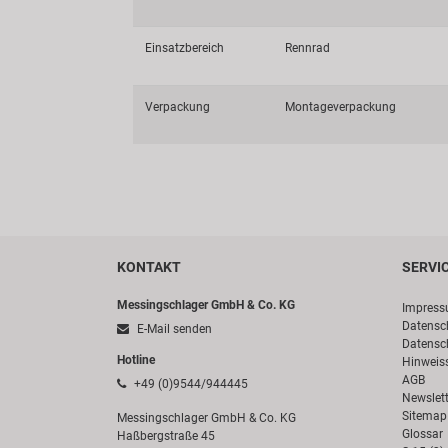
Einsatzbereich
Rennrad
Verpackung
Montageverpackung
KONTAKT
SERVI
Messingschlager GmbH & Co. KG
Impres
Datensc
E-Mail senden
Datensc
Hotline
Hinweis
AGB
+49 (0)9544/944445
Newslett
Sitemap
Messingschlager GmbH & Co. KG
Glossar
Haßbergstraße 45