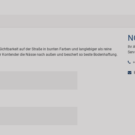
N
Ihr 
ichtbarkeit auf der Straße in bunten Farben und langlebiger als reine
Serv
bt der Kontender die Nässe nach außen und beschert so beste Bodenhaftung.
+
E