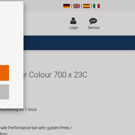
Login
Service
tender Colour 700 x 23C
n
UR
empfehlung für 1 Stück
ale Perfomance bei sehr gutem Preis /
tnis