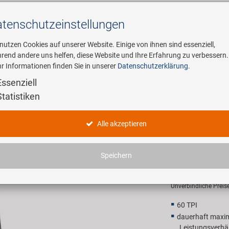
tenschutz­einstellungen
Suchen
 nutzen Cookies auf unserer Website. Einige von ihnen sind essenziell,
rend andere uns helfen, diese Website und Ihre Erfahrung zu verbessern.
r Informationen finden Sie in unserer
Datenschutzerklärung
.
ehmen
E-Mobility
Service
Essenziell
Statistiken
treifen
KENDA Kon
Alle akzeptieren
Drahtreife
Speichern
16,90 E
Unverbindliche Preis
60 TPI
dauerhaft maxim
Leistungsverhäl