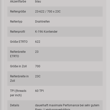
Akzentfarbe
blau
Reifengröße
23-622 / 700 x 23C
Reifentyp
Drahtreifen
Reifenprofil
K-196 Kontender
Größe ETRTO
622
Reifenbreite
23
ETRTO
Größe in Zoll
700
Reifenbreite in
23C
Zoll
TPI (threads
60 TPI
per inch)
Details
dauerhaft maximale Perfomance bei sehr gutem
Preis / Leistungsverhältnis