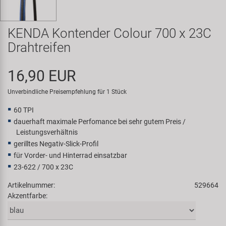
Samox
KENDA Kontender Colour 700 x 23C
Smart
Drahtreifen
SRAM/RockShox
16,90 EUR
Super B
Unverbindliche Preisempfehlung für 1 Stück
60 TPI
Trail-Gator
dauerhaft maximale Perfomance bei sehr gutem Preis /
Leistungsverhältnis
Velo
gerilltes Negativ-Slick-Profil
für Vorder- und Hinterrad einsatzbar
23-622 / 700 x 23C
Markenübersicht
Artikelnummer:
529664
Akzentfarbe: