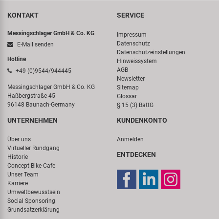
KONTAKT
SERVICE
Messingschlager GmbH & Co. KG
Impressum
Datenschutz
E-Mail senden
Datenschutzeinstellungen
Hotline
Hinweissystem
AGB
+49 (0)9544/944445
Newsletter
Messingschlager GmbH & Co. KG
Sitemap
Haßbergstraße 45
Glossar
96148 Baunach-Germany
§ 15 (3) BattG
UNTERNEHMEN
KUNDENKONTO
Über uns
Anmelden
Virtueller Rundgang
ENTDECKEN
Historie
Concept Bike-Cafe
Unser Team
Karriere
Umweltbewusstsein
Social Sponsoring
Grundsatzerklärung