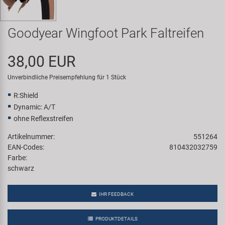
Samox
Goodyear Wingfoot Park Faltreifen
Smart
38,00 EUR
SRAM/RockShox
Unverbindliche Preisempfehlung für 1 Stück
Super B
R:Shield
Dynamic: A/T
Trail-Gator
ohne Reflexstreifen
Artikelnummer:
551264
Velo
EAN-Codes:
810432032759
Farbe:
Markenübersicht
schwarz
IHR FEEDBACK
PRODUKTDETAILS