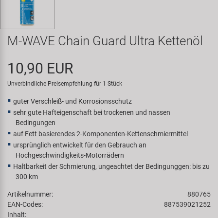
Samox
Smart
M-WAVE Chain Guard Ultra Kettenöl
SRAM/RockShox
10,90 EUR
Unverbindliche Preisempfehlung für 1 Stück
Super B
guter Verschleiß- und Korrosionsschutz
Trail-Gator
sehr gute Hafteigenschaft bei trockenen und nassen
Bedingungen
auf Fett basierendes 2-Komponenten-Kettenschmiermittel
Velo
ursprünglich entwickelt für den Gebrauch an
Hochgeschwindigkeits-Motorrädern
Markenübersicht
Haltbarkeit der Schmierung, ungeachtet der Bedingunggen: bis zu
300 km
Artikelnummer:
880765
EAN-Codes:
887539021252
Inhalt: