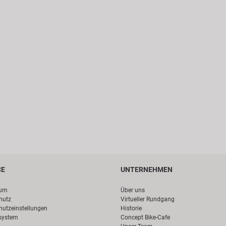
CE
UNTERNEHMEN
sum
Über uns
hutz
Virtueller Rundgang
hutzeinstellungen
Historie
system
Concept Bike-Cafe