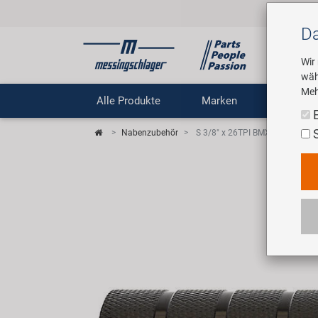
Da
Wir
wäh
Meh
Alle Produkte
Marken
Untern
Nabenzubehör
S 3/8" x 26TPI BMX Fußraster