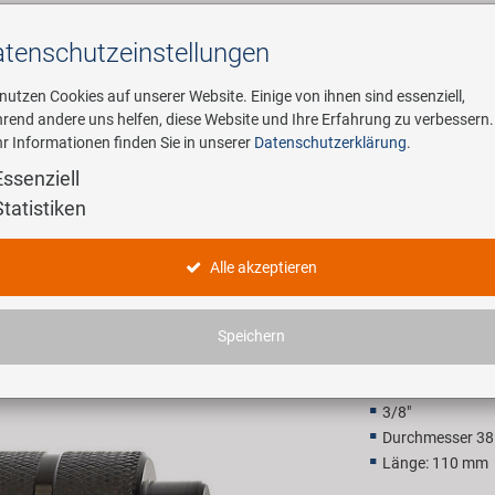
tenschutz­einstellungen
Suchen
 nutzen Cookies auf unserer Website. Einige von ihnen sind essenziell,
rend andere uns helfen, diese Website und Ihre Erfahrung zu verbessern.
r Informationen finden Sie in unserer
Datenschutzerklärung
.
ehmen
E-Mobility
Service
Essenziell
Statistiken
S 3/8" x 
Alle akzeptieren
7,90 EU
Speichern
Unverbindliche Preis
3/8"
Durchmesser 3
Länge: 110 mm