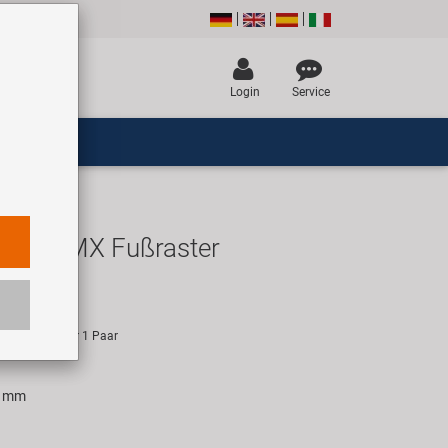
Login
Service
26TPI BMX Fußraster
R
empfehlung für 1 Paar
8 mm