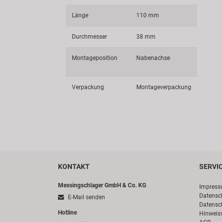
Länge
110 mm
Durchmesser
38 mm
Montageposition
Nabenachse
Verpackung
Montageverpackung
KONTAKT
SERVI
Messingschlager GmbH & Co. KG
Impres
Datensc
E-Mail senden
Datensc
Hotline
Hinweis