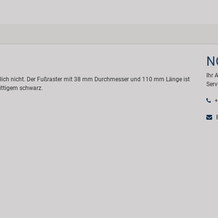
N
Ihr 
tlich nicht. Der Fußraster mit 38 mm Durchmesser und 110 mm Länge ist
Serv
ittigem schwarz.
+
E