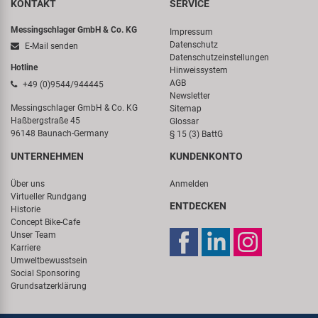
KONTAKT
SERVICE
Messingschlager GmbH & Co. KG
Impressum
Datenschutz
E-Mail senden
Datenschutzeinstellungen
Hotline
Hinweissystem
AGB
+49 (0)9544/944445
Newsletter
Messingschlager GmbH & Co. KG
Sitemap
Haßbergstraße 45
Glossar
96148 Baunach-Germany
§ 15 (3) BattG
UNTERNEHMEN
KUNDENKONTO
Über uns
Anmelden
Virtueller Rundgang
ENTDECKEN
Historie
Concept Bike-Cafe
Unser Team
Karriere
Umweltbewusstsein
Social Sponsoring
Grundsatzerklärung