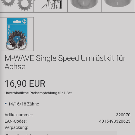
Samox
Smart
SRAM/RockShox
Super B
M-WAVE Single Speed Umrüstkit für
Achse
Trail-Gator
16,90 EUR
Velo
Unverbindliche Preisempfehlung für 1 Set
Markenübersicht
14/16/18 Zähne
Artikelnummer:
320070
EAN-Codes:
4015493320623
Verpackung: