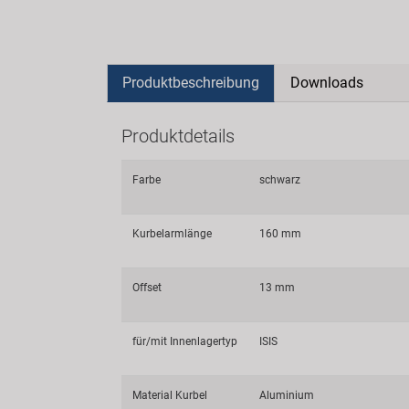
Produktbeschreibung
Downloads
Produktdetails
Farbe
schwarz
Kurbelarmlänge
160 mm
Offset
13 mm
für/mit Innenlagertyp
ISIS
Material Kurbel
Aluminium