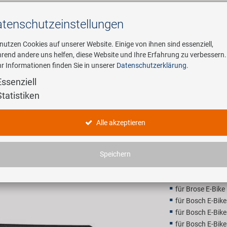
tenschutz­einstellungen
Suchen
 nutzen Cookies auf unserer Website. Einige von ihnen sind essenziell,
rend andere uns helfen, diese Website und Ihre Erfahrung zu verbessern.
r Informationen finden Sie in unserer
Datenschutzerklärung
.
ehmen
E-Mobility
Service
Essenziell
Statistiken
SAMOX Sh
Alle akzeptieren
18,90 E
Speichern
Unverbindliche Preis
für Brose E-Bik
für Bosch E-Bik
für Bosch E-Bik
für Bosch E-Bik