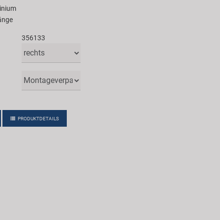
inium
änge
356133
PRODUKTDETAILS