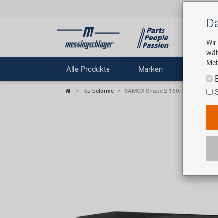
Da
Wir
wäh
Meh
Alle Produkte
Marken
Untern
Kurbelarme
SAMOX Shape 2 160/13 Kurbelarm