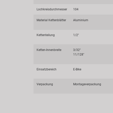
Lochkreisdurchmesser
104
Material Kettenblätter
Aluminium
Kettenteilung
1/2"
Ketten-Innenbreite
3/32"
11/128"
Einsatzbereich
E-Bike
Verpackung
Montageverpackung