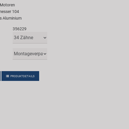
e Motoren
messer 104
us Aluminium
356229
PRODUKTDETAILS