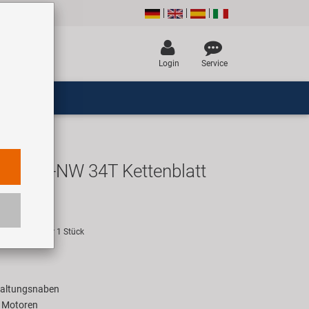
Login
Service
-R4-A-NW 34T Kettenblatt
UR
empfehlung für 1 Stück
haltungsnaben
e Motoren