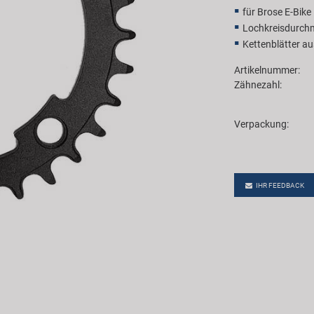
für Brose E-Bik
Lochkreisdurch
Kettenblätter a
Artikelnummer:
Zähnezahl:
Verpackung:
IHR FEEDBACK