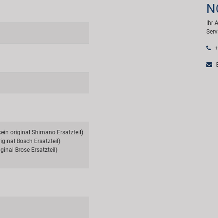
N
Ihr 
Serv
+
E
in original Shimano Ersatzteil)
iginal Bosch Ersatzteil)
ginal Brose Ersatzteil)