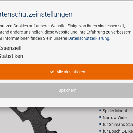
tenschutz­einstellungen
Suchen
 nutzen Cookies auf unserer Website. Einige von ihnen sind essenziell,
rend andere uns helfen, diese Website und Ihre Erfahrung zu verbessern.
r Informationen finden Sie in unserer
Datenschutzerklärung
.
ehmen
E-Mobility
Service
Essenziell
Statistiken
-NW 34T Kettenblatt
SAMOX PD
Alle akzeptieren
37,90 E
Speichern
Unverbindliche Preis
Spider Mount
Narrow Wide
für Shimano Sc
für Bosch E-Bik