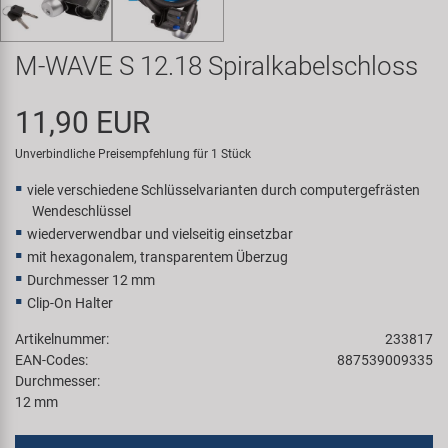
Samox
M-WAVE S 12.18 Spiralkabelschloss
Smart
11,90 EUR
SRAM/RockShox
Unverbindliche Preisempfehlung für 1 Stück
Super B
viele verschiedene Schlüsselvarianten durch computergefrästen
Wendeschlüssel
Trail-Gator
wiederverwendbar und vielseitig einsetzbar
mit hexagonalem, transparentem Überzug
Durchmesser 12 mm
Velo
Clip-On Halter
Markenübersicht
Artikelnummer:
233817
EAN-Codes:
887539009335
Durchmesser:
12 mm