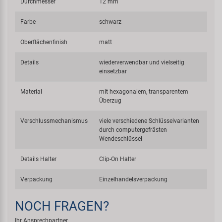
Durchmesser
12 mm
Farbe
schwarz
Oberflächenfinish
matt
Details
wiederverwendbar und vielseitig
einsetzbar
Material
mit hexagonalem, transparentem
Überzug
Verschlussmechanismus
viele verschiedene Schlüsselvarianten
durch computergefrästen
Wendeschlüssel
Details Halter
Clip-On Halter
Verpackung
Einzelhandelsverpackung
NOCH FRAGEN?
Ihr Ansprechpartner