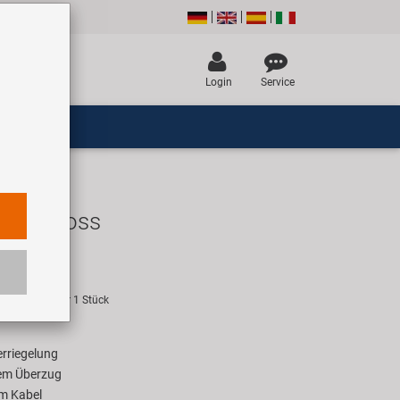
Login
Service
belschloss
R
empfehlung für 1 Stück
rriegelung
tem Überzug
m Kabel