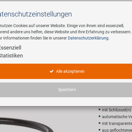
tenschutz­einstellungen
Suchen
 nutzen Cookies auf unserer Website. Einige von ihnen sind essenziell,
rend andere uns helfen, diese Website und Ihre Erfahrung zu verbessern.
r Informationen finden Sie in unserer
Datenschutzerklärung
.
ehmen
E-Mobility
Service
Essenziell
Statistiken
C 12.6 Ka
Alle akzeptieren
4,90 EU
Speichern
Unverbindliche Preis
mit Schlüssel(n)
automatische Ve
mit transparen
aus geflochtene