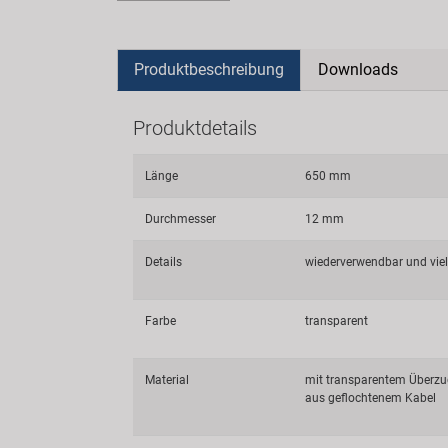
Produktbeschreibung
Downloads
Produktdetails
Länge
650 mm
Durchmesser
12 mm
Details
wiederverwendbar und viels
Farbe
transparent
Material
mit transparentem Überz
aus geflochtenem Kabel