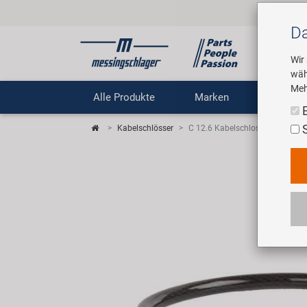
Da
Wir
wäh
Meh
Alle Produkte
Marken
Untern
Kabelschlösser
C 12.6 Kabelschloss