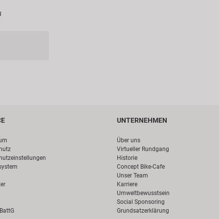
g
CE
UNTERNEHMEN
sum
Über uns
hutz
Virtueller Rundgang
hutzeinstellungen
Historie
system
Concept Bike-Cafe
Unser Team
er
Karriere
Umweltbewusstsein
Social Sponsoring
 BattG
Grundsatzerklärung