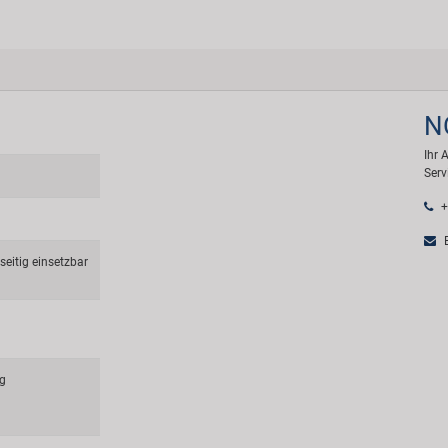
N
Ihr 
Serv
+
E
eitig einsetzbar
ug