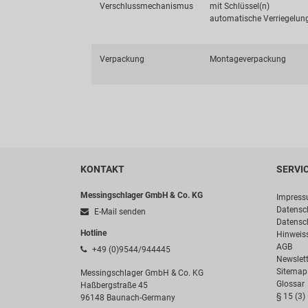
Verschlussmechanismus
mit Schlüssel(n)
automatische Verriegelun
Verpackung
Montageverpackung
KONTAKT
SERVI
Messingschlager GmbH & Co. KG
Impres
Datensc
E-Mail senden
Datensc
Hotline
Hinweis
AGB
+49 (0)9544/944445
Newslett
Sitemap
Messingschlager GmbH & Co. KG
Glossar
Haßbergstraße 45
§ 15 (3)
96148 Baunach-Germany