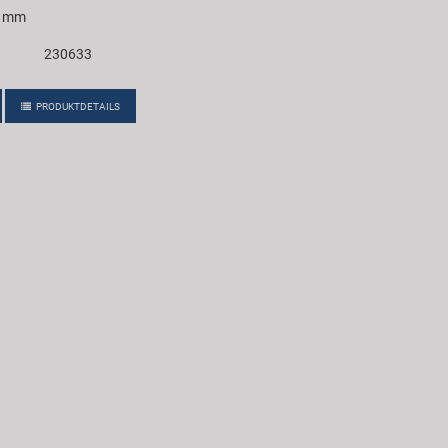
2 mm
230633
PRODUKTDETAILS