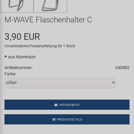
Samox
M-WAVE Flaschenhalter C
Smart
3,90 EUR
SRAM/RockShox
Unverbindliche Preisempfehlung für 1 Stück
Super B
aus Aluminium
Artikelnummer:
340882
Trail-Gator
Farbe:
Velo
Markenübersicht
IHR FEEDBACK
PRODUKTDETAILS