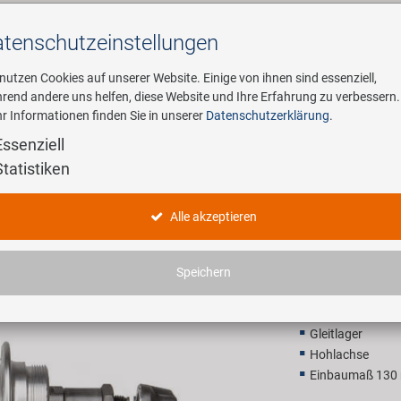
tenschutz­einstellungen
Suchen
 nutzen Cookies auf unserer Website. Einige von ihnen sind essenziell,
rend andere uns helfen, diese Website und Ihre Erfahrung zu verbessern.
r Informationen finden Sie in unserer
Datenschutzerklärung
.
ehmen
E-Mobility
Service
Essenziell
Statistiken
Eco 130 Q
Alle akzeptieren
8,90 EU
Speichern
Unverbindliche Preis
Gleitlager
Hohlachse
Einbaumaß 130