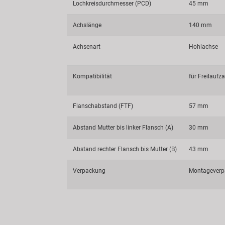
Lochkreisdurchmesser (PCD)
45 mm
Achslänge
140 mm
Achsenart
Hohlachse
Kompatibilität
für Freilaufz
Flanschabstand (FTF)
57 mm
Abstand Mutter bis linker Flansch (A)
30 mm
Abstand rechter Flansch bis Mutter (B)
43 mm
Verpackung
Montageverp