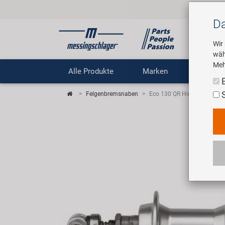
Da
Wir
wäh
Meh
Alle Produkte
Marken
Untern
Felgenbremsnaben
Eco 130 QR Hinterradnabe