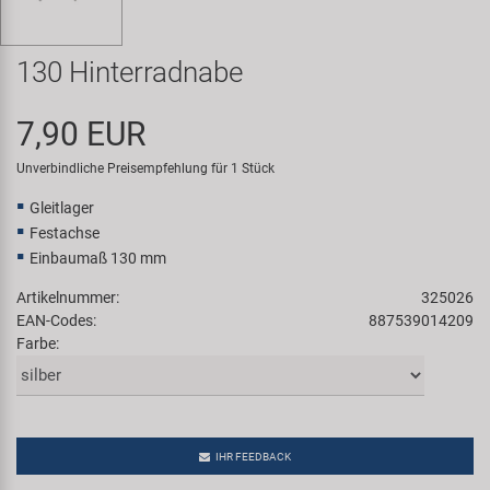
Samox
130 Hinterradnabe
Smart
7,90 EUR
SRAM/RockShox
Unverbindliche Preisempfehlung für 1 Stück
Super B
Gleitlager
Festachse
Trail-Gator
Einbaumaß 130 mm
Artikelnummer:
325026
Velo
EAN-Codes:
887539014209
Farbe:
Markenübersicht
IHR FEEDBACK