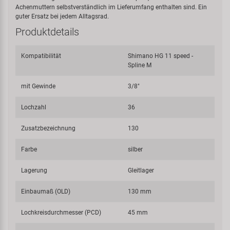
Achenmuttern selbstverständlich im Lieferumfang enthalten sind. Ein
guter Ersatz bei jedem Alltagsrad.
Produktdetails
Kompatibilität
Shimano HG 11 speed -
Spline M
mit Gewinde
3/8"
Lochzahl
36
Zusatzbezeichnung
130
Farbe
silber
Lagerung
Gleitlager
Einbaumaß (OLD)
130 mm
Lochkreisdurchmesser (PCD)
45 mm