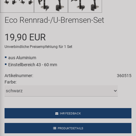
Samox
Eco Rennrad-/U-Bremsen-Set
Smart
19,90 EUR
SRAM/RockShox
Unverbindliche Preisempfehlung für 1 Set
Super B
aus Aluminium
Einstellbereich 43 - 60 mm
Trail-Gator
Artikelnummer:
360515
Farbe:
Velo
Markenübersicht
IHR FEEDBACK
PRODUKTDETAILS