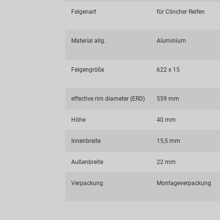
Felgenart
für Clincher Reifen
Material allg.
Aluminium
Felgengröße
622 x 15
effective rim diameter (ERD)
559 mm
Höhe
40 mm
Innenbreite
15,5 mm
Außenbreite
22 mm
Verpackung
Montageverpackung