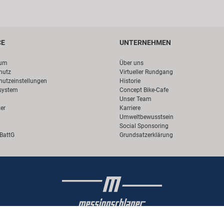
CE
UNTERNEHMEN
sum
Über uns
hutz
Virtueller Rundgang
hutzeinstellungen
Historie
system
Concept Bike-Cafe
Unser Team
er
Karriere
Umweltbewusstsein
Social Sponsoring
 BattG
Grundsatzerklärung