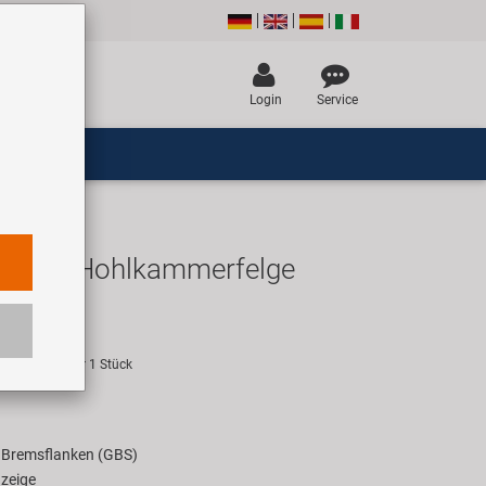
Login
Service
4022 Hohlkammerfelge
UR
empfehlung für 1 Stück
 Bremsflanken (GBS)
nzeige