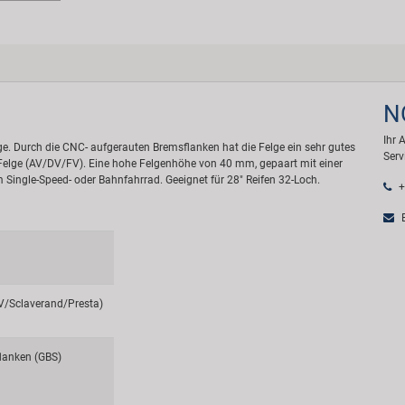
N
Ihr 
. Durch die CNC- aufgerauten Bremsflanken hat die Felge ein sehr gutes
Serv
r Felge (AV/DV/FV). Eine hohe Felgenhöhe von 40 mm, gepaart mit einer
m Single-Speed- oder Bahnfahrrad. Geeignet für 28" Reifen 32-Loch.
+
E
FV/Sclaverand/Presta)
lanken (GBS)