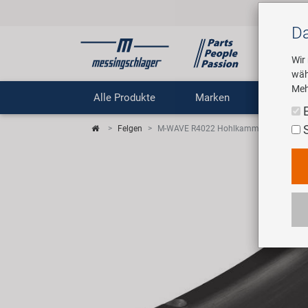
Da
Wir
wäh
Meh
Alle Produkte
Marken
Untern
Felgen
M-WAVE R4022 Hohlkammerfelge