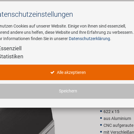
tenschutz­einstellungen
Suchen
 nutzen Cookies auf unserer Website. Einige von ihnen sind essenziell,
rend andere uns helfen, diese Website und Ihre Erfahrung zu verbessern.
r Informationen finden Sie in unserer
Datenschutzerklärung
.
ehmen
E-Mobility
Service
Essenziell
Statistiken
M-WAVE R
Alle akzeptieren
28,90 E
Speichern
Unverbindliche Preis
622 x 15
aus Aluminium
CNC aufgeraute
mit Verschleißa