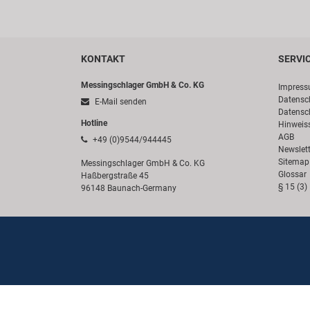
KONTAKT
SERVI
Messingschlager GmbH & Co. KG
Impres
Datensc
E-Mail senden
Datensc
Hotline
Hinweis
AGB
+49 (0)9544/944445
Newslett
Sitemap
Messingschlager GmbH & Co. KG
Glossar
Haßbergstraße 45
§ 15 (3)
96148 Baunach-Germany