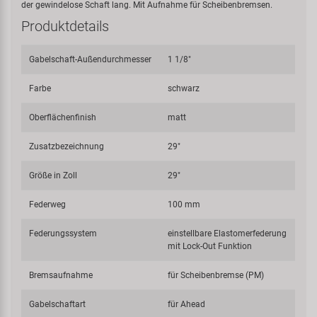
der gewindelose Schaft lang. Mit Aufnahme für Scheibenbremsen.
Produktdetails
Gabelschaft-Außendurchmesser
1 1/8"
Farbe
schwarz
Oberflächenfinish
matt
Zusatzbezeichnung
29"
Größe in Zoll
29"
Federweg
100 mm
Federungssystem
einstellbare Elastomerfederung
mit Lock-Out Funktion
Bremsaufnahme
für Scheibenbremse (PM)
Gabelschaftart
für Ahead