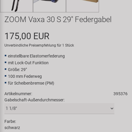
Samox
ZOOM Vaxa 30 S 29" Federgabel
Smart
175,00 EUR
SRAM/RockShox
Unverbindliche Preisempfehlung für 1 Stück
Super B
einstellbare Elastomerfederung
mit Lock-Out Funktion
Trail-Gator
Größe: 29"
100 mm Federweg
Velo
für Scheibenbremse (PM)
Artikelnummer:
395376
Markenübersicht
Gabelschaft-Außendurchmesser:
Farbe:
schwarz