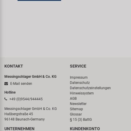
Samox
Smart
SRAM/RockShox
Super B
KONTAKT
SERVICE
Trail-Gator
Messingschlager GmbH & Co. KG
Impressum
Velo
Datenschutz
E-Mail senden
Datenschutzeinstellungen
Hotline
Hinweissystem
Markenübersicht
AGB
+49 (0)9544/944445
Newsletter
Messingschlager GmbH & Co. KG
Sitemap
Haßbergstraße 45
Glossar
96148 Baunach-Germany
§ 15 (3) BattG
UNTERNEHMEN
KUNDENKONTO