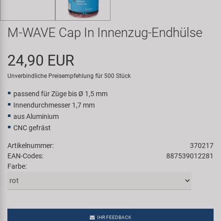
Samox
M-WAVE Cap In Innenzug-Endhülse
Smart
24,90 EUR
SRAM/RockShox
Unverbindliche Preisempfehlung für 500 Stück
Super B
passend für Züge bis Ø 1,5 mm
Innendurchmesser 1,7 mm
Trail-Gator
aus Aluminium
CNC gefräst
Velo
Artikelnummer:
370217
EAN-Codes:
887539012281
Markenübersicht
Farbe:
IHR FEEDBACK