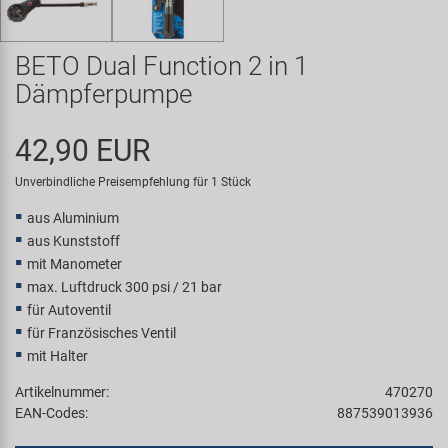
Samox
BETO Dual Function 2 in 1
Smart
Dämpferpumpe
SRAM/RockShox
42,90 EUR
Super B
Unverbindliche Preisempfehlung für 1 Stück
aus Aluminium
Trail-Gator
aus Kunststoff
mit Manometer
Velo
max. Luftdruck 300 psi / 21 bar
für Autoventil
für Französisches Ventil
Markenübersicht
mit Halter
Artikelnummer:
470270
EAN-Codes:
887539013936