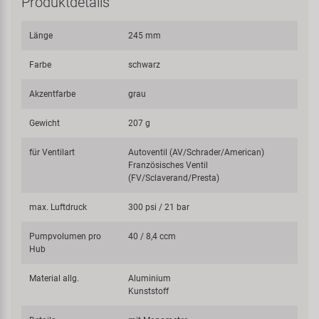
Produktdetails
Länge
245 mm
Farbe
schwarz
Akzentfarbe
grau
Gewicht
207 g
für Ventilart
Autoventil (AV/Schrader/American)
Französisches Ventil
(FV/Sclaverand/Presta)
max. Luftdruck
300 psi / 21 bar
Pumpvolumen pro
40 / 8,4 ccm
Hub
Material allg.
Aluminium
Kunststoff