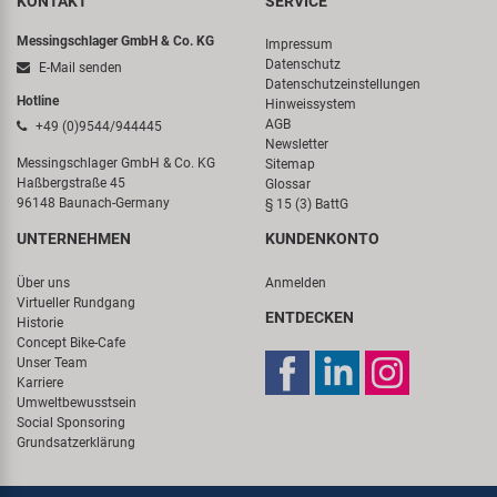
KONTAKT
SERVICE
Messingschlager GmbH & Co. KG
Impressum
Datenschutz
E-Mail senden
Datenschutzeinstellungen
Hotline
Hinweissystem
AGB
+49 (0)9544/944445
Newsletter
Messingschlager GmbH & Co. KG
Sitemap
Haßbergstraße 45
Glossar
96148 Baunach-Germany
§ 15 (3) BattG
UNTERNEHMEN
KUNDENKONTO
Über uns
Anmelden
Virtueller Rundgang
ENTDECKEN
Historie
Concept Bike-Cafe
Unser Team
Karriere
Umweltbewusstsein
Social Sponsoring
Grundsatzerklärung