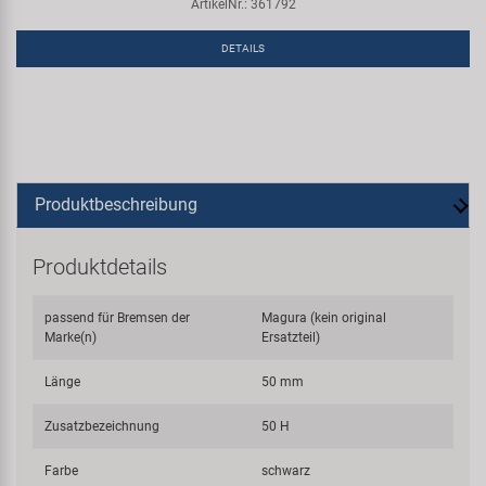
ArtikelNr.: 361792
DETAILS
Produktbeschreibung
Produktdetails
passend für Bremsen der
Magura (kein original
Marke(n)
Ersatzteil)
Länge
50 mm
Zusatzbezeichnung
50 H
Farbe
schwarz