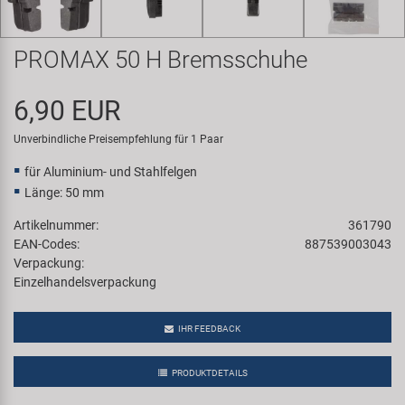
Samox
PROMAX 50 H Bremsschuhe
Smart
6,90 EUR
SRAM/RockShox
Unverbindliche Preisempfehlung für 1 Paar
Super B
für Aluminium- und Stahlfelgen
Länge: 50 mm
Trail-Gator
Artikelnummer:
361790
EAN-Codes:
887539003043
Velo
Verpackung:
Einzelhandelsverpackung
Markenübersicht
IHR FEEDBACK
PRODUKTDETAILS