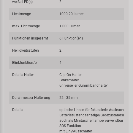
weiße LED(s)
2
Lichtmenge
1000-20 Lumen
max. Lichtmenge
1.000 Lumen
Funktionen insgesamt
6 Funktion(en)
Helligkeitsstufen
2
Blinkfunktion/en
4
Details Halter
Clip-On Halter
Lenkerhalter
universeller Gummibandhalter
Durchmesser Halterung
22 - 35 mm
Details
optische Linsen für fokussierte Ausleuchtung
Batteriezustandsanzeige/Ladezustandsanzei
auch als Minitaschenlampe verwendbar
SOS Funktion
mit Ein-/Ausschalter