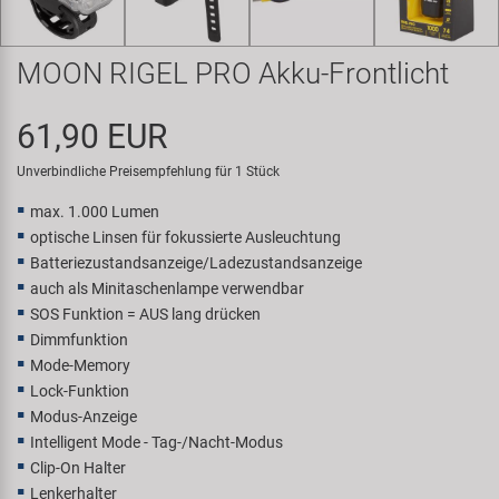
Samox
MOON RIGEL PRO Akku-Frontlicht
Smart
61,90 EUR
SRAM/RockShox
Unverbindliche Preisempfehlung für 1 Stück
Super B
max. 1.000 Lumen
optische Linsen für fokussierte Ausleuchtung
Trail-Gator
Batteriezustandsanzeige/Ladezustandsanzeige
auch als Minitaschenlampe verwendbar
Velo
SOS Funktion = AUS lang drücken
Dimmfunktion
Mode-Memory
Markenübersicht
Lock-Funktion
Modus-Anzeige
Intelligent Mode - Tag-/Nacht-Modus
Clip-On Halter
Lenkerhalter