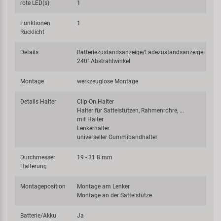
rote LED(s)
1
Funktionen
1
Rücklicht
Details
Batteriezustandsanzeige/Ladezustandsanzeige
240° Abstrahlwinkel
Montage
werkzeuglose Montage
Details Halter
Clip-On Halter
Halter für Sattelstützen, Rahmenrohre, ...
mit Halter
Lenkerhalter
universeller Gummibandhalter
Durchmesser
19 - 31.8 mm
Halterung
Montageposition
Montage am Lenker
Montage an der Sattelstütze
Batterie/Akku
Ja