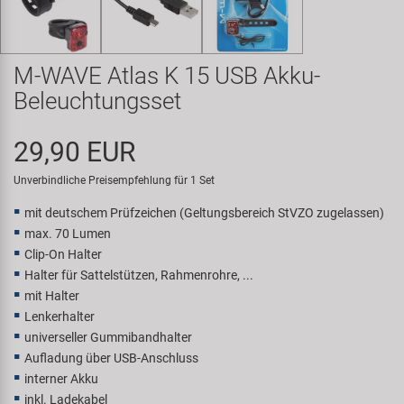
Samox
Smart
M-WAVE Atlas K 15 USB Akku-
Beleuchtungsset
SRAM/RockShox
29,90 EUR
Super B
Unverbindliche Preisempfehlung für 1 Set
Trail-Gator
mit deutschem Prüfzeichen (Geltungsbereich StVZO zugelassen)
max. 70 Lumen
Velo
Clip-On Halter
Halter für Sattelstützen, Rahmenrohre, ...
mit Halter
Markenübersicht
Lenkerhalter
universeller Gummibandhalter
Aufladung über USB-Anschluss
interner Akku
inkl. Ladekabel