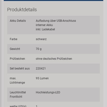
Produktdetails
Akku Details
Aufladung über USB-Anschluss
interner Akku
inkl. Ladekabel
Farbe
schwarz
Gewicht
70 g
Prüfzeichen
ohne deutsches Prüfzeichen
Set besteht aus
220421
max.
95 Lumen
Lichtmenge
Leuchtmittel
Hochleistungs-LED
Frontlicht
weiße LED(s)
1