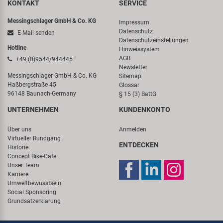
KONTAKT
SERVICE
Messingschlager GmbH & Co. KG
Impressum
Datenschutz
E-Mail senden
Datenschutzeinstellungen
Hotline
Hinweissystem
AGB
+49 (0)9544/944445
Newsletter
Messingschlager GmbH & Co. KG
Sitemap
Haßbergstraße 45
Glossar
96148 Baunach-Germany
§ 15 (3) BattG
UNTERNEHMEN
KUNDENKONTO
Über uns
Anmelden
Virtueller Rundgang
ENTDECKEN
Historie
Concept Bike-Cafe
Unser Team
Karriere
Umweltbewusstsein
Social Sponsoring
Grundsatzerklärung