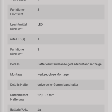
Funktionen
3
Frontlicht
Leuchtmittel
LED
Rücklicht
rote LED(s)
1
Funktionen
3
Rücklicht
Details
Batteriezustandsanzeige/Ladezustandsanzeige
Montage
werkzeuglose Montage
Details Halter
universeller Gummibandhalter
Durchmesser
22,2 -35 mm
Halterung
Batterie/Akku
Ja