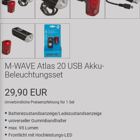
Samox
Smart
SRAM/RockShox
Super B
M-WAVE Atlas 20 USB Akku-
Trail-Gator
Beleuchtungsset
Velo
29,90 EUR
Unverbindliche Preisempfehlung für 1 Set
Markenübersicht
Batteriezustandsanzeige/Ladezustandsanzeige
universeller Gummibandhalter
max. 95 Lumen
Frontlicht mit Hochleistungs-LED