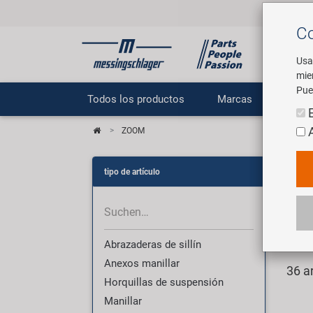
Co
Usa
mie
Pue
Todos los productos
Marcas
E
ZOOM
Tod
tipo de artículo
Zoom l
Desde
integr
Abrazaderas de sillín
Anexos manillar
36 a
Horquillas de suspensión
Manillar