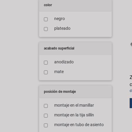
color
negro
plateado
acabado superficial
anodizado
mate
Z
c
d
posición de montaje
montaje en el manillar
montaje en la tija sillín
montaje en tubo de asiento