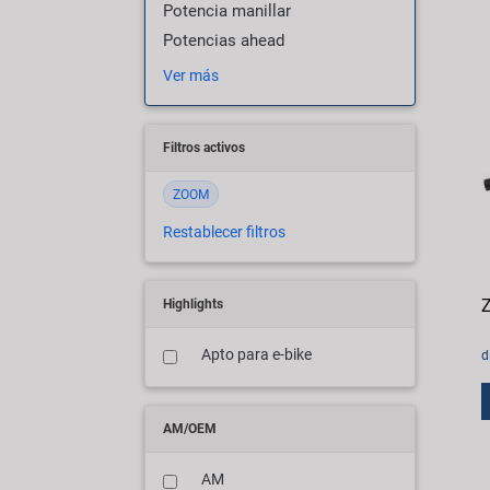
Potencia manillar
Potencias ahead
Ver más
Filtros activos
ZOOM
Restablecer filtros
Z
Highlights
Apto para e-bike
d
AM/OEM
AM