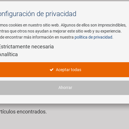
nfiguración de privacidad
Buscar
mos cookies en nuestro sitio web. Algunos de ellos son imprescindibles,
ntras que otros nos ayudan a mejorar este sitio web y su experiencia.
de encontrar más información en nuestra
política de privacidad
.
mpresa
E-Mobility
Servicio
Estrictamente necesaria
Analítica
os los productos ZOOM de un vistazo
Aceptar todas
leva produciendo con éxito manillares de bicicleta, tijas de sillín, pot
Ahorrar
 entonces, Zoom no ha dejado de desarrollarse a sí misma y a sus pro
idad, innovación, calidad, práctica, aplicación, Win-Win. Por esta razón, 
rtículos encontrados.