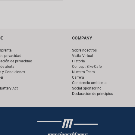
CE
COMPANY
mprenta
Sobre nosotros
 de privacidad
Visita Virtual
ación de privacidad
Historia
de alerta
Concept Bike-Café
s y Condiciones
Nuestro Team
er
Carrera
Conciencia ambiental
Battery Act
Social Sponsoring
Declaración de principios