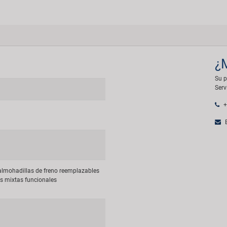
¿
Su p
Serv
+
E
almohadillas de freno reemplazables
as mixtas funcionales