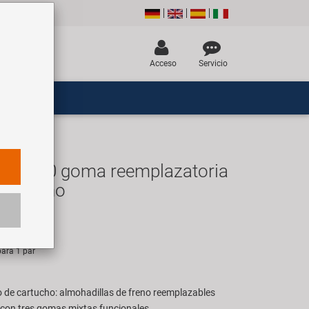
Acceso
Servicio
61070 goma reemplazatoria
 de freno
R
ara 1 par
 de cartucho: almohadillas de freno reemplazables
o con tres gomas mixtas funcionales