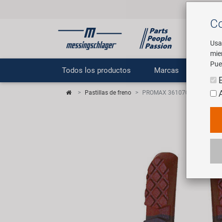
Co
Usa
mie
Pue
Todos los productos
Marcas
E
Pastillas de freno
PROMAX 361070 goma reempla