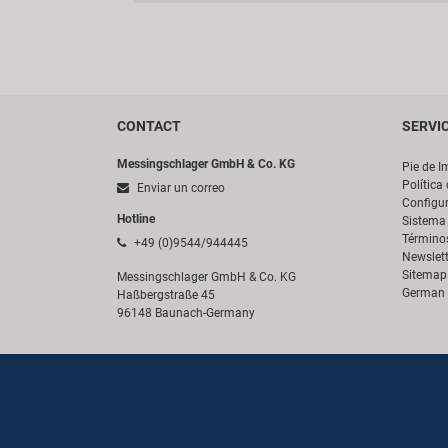
CONTACT
SERVI
Messingschlager GmbH & Co. KG
Pie de I
Política
Enviar un correo
Configur
Hotline
Sistema 
Término
+49 (0)9544/944445
Newslett
Sitemap
Messingschlager GmbH & Co. KG
German 
Haßbergstraße 45
96148 Baunach-Germany