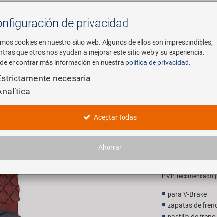
nfiguración de privacidad
Buscar
mos cookies en nuestro sitio web. Algunos de ellos son imprescindibles,
ntras que otros nos ayudan a mejorar este sitio web y su experiencia.
de encontrar más información en nuestra
política de privacidad
.
mpresa
E-Mobility
Servicio
Estrictamente necesaria
Analítica
zatoria de zapata de freno
PROMAX 3
Aceptar todas
de zapata
Ahorrar
4,90 EU
P.V.P. recomendado p
para V-Brake
zapatas de freno
pastilla de fren