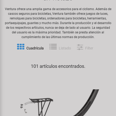
Espejos
Frenos
PartFinder
Personalización
Ventura ofrece una amplia gama de accesorios para el ciclismo. Además de
KUJO
cascos seguros para bicicletas, Ventura también ofrece juegos de luces,
Guardabarros y Protección del
Grips
remolques para bicicletas, ordenadores para bicicletas, herramientas,
Productos Cuidado / Reparación
Cuadro
portaequipajes, guantes y mucho más. Durante la producción y el desarrollo
Litemove
de los respectivos artículos, nunca se deja de lado al usuario. La seguridad
Horquillas
del usuario es la máxima prioridad. También se presta atención al
Soportes Montaje / Equipamiento
Iluminación
cumplimiento de las últimas normas de producción.
M-Wave
de Taller
Manillares y Potencias
Cuadrícula
Listado
Filter
Portaequipajes
Moon
equipamiento-tienda
Neumáticos de Bicicleta
Remolques
Novatec
101 artículos encontrados.
Pedales
Rodillos de Entrenamiento
Samox
Ruedas
Ropa y Cascos
Smart
Sillines
Timbres
SRAM/RockShox
Tijas de Sillín