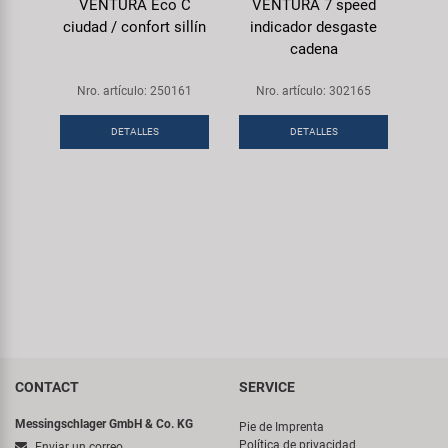
VENTURA Eco C
VENTURA 7 speed
ciudad / confort sillín
indicador desgaste
cadena
Nro. artículo: 250161
Nro. artículo: 302165
DETALLES
DETALLES
CONTACT
SERVICE
Messingschlager GmbH & Co. KG
Pie de Imprenta
Política de privacidad
Enviar un correo