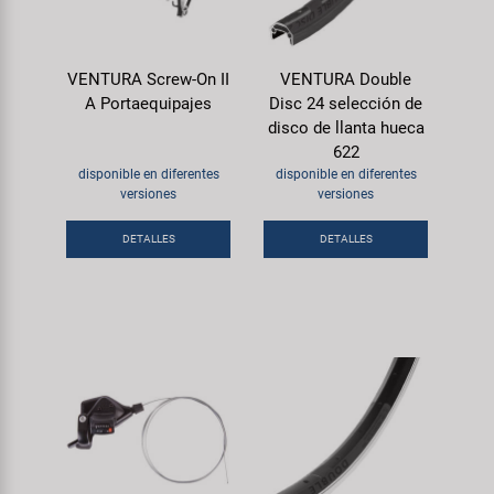
Transporte y Aparcamiento
Super B
Trail-Gator
VENTURA Screw-On II
VENTURA Double
A Portaequipajes
Disc 24 selección de
disco de llanta hueca
Velo
622
disponible en diferentes
disponible en diferentes
Todas las marcas
versiones
versiones
DETALLES
DETALLES