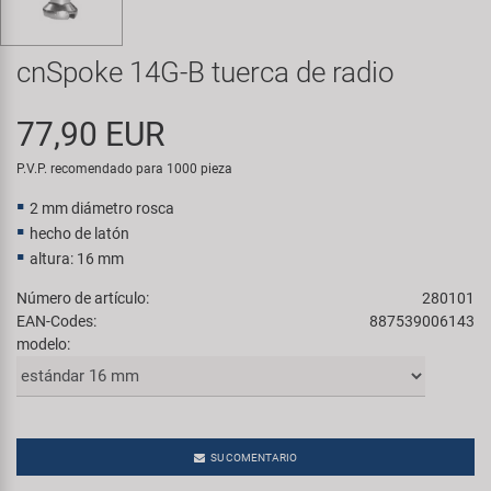
Transporte y Aparcamiento
Super B
cnSpoke 14G-B tuerca de radio
Trail-Gator
77,90 EUR
Velo
P.V.P. recomendado para 1000 pieza
Todas las marcas
2 mm diámetro rosca
hecho de latón
altura: 16 mm
Número de artículo:
280101
EAN-Codes:
887539006143
modelo:
SU COMENTARIO