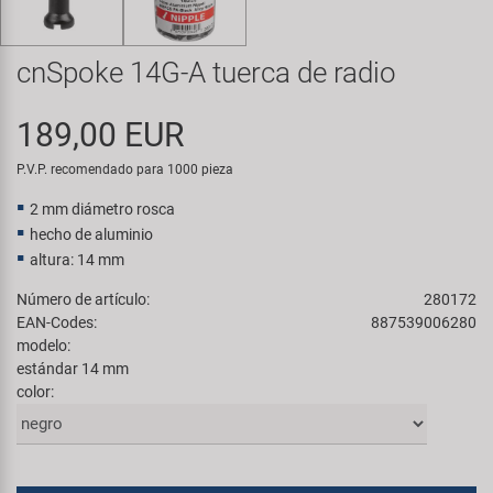
Transporte y Aparcamiento
Super B
cnSpoke 14G-A tuerca de radio
Trail-Gator
189,00 EUR
Velo
P.V.P. recomendado para 1000 pieza
Todas las marcas
2 mm diámetro rosca
hecho de aluminio
altura: 14 mm
Número de artículo:
280172
EAN-Codes:
887539006280
modelo:
estándar 14 mm
color: