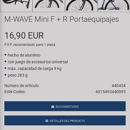
Transporte y Aparcamiento
Super B
M-WAVE Mini F + R Portaequipajes
Trail-Gator
16,90 EUR
Velo
P.V.P. recomendado para 1 pieza
Todas las marcas
hecho de aluminio
con juego de accesorios universal
máx. capacidad de carga 9 kg
peso 283 g
Número de artículo:
440454
EAN-Codes:
4015493440093
SU COMENTARIO
DETALLES DEL PRODUCTO