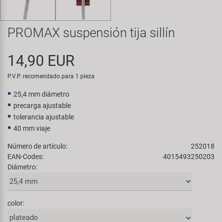
Transporte y Aparcamiento
Super B
PROMAX suspensión tija sillín
Trail-Gator
14,90 EUR
Velo
P.V.P. recomendado para 1 pieza
Todas las marcas
25,4 mm diámetro
precarga ajustable
tolerancia ajustable
40 mm viaje
Número de artículo:
252018
EAN-Codes:
4015493250203
Diámetro:
color: