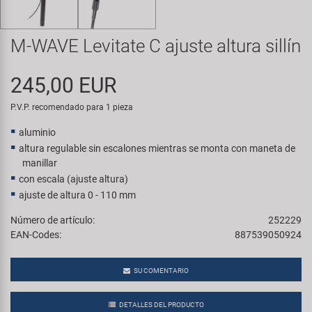
Transporte y Aparcamiento
Super B
M-WAVE Levitate C ajuste altura sillín
Trail-Gator
245,00 EUR
Velo
P.V.P. recomendado para 1 pieza
Todas las marcas
aluminio
altura regulable sin escalones mientras se monta con maneta de
manillar
con escala (ajuste altura)
ajuste de altura 0 - 110 mm
Número de artículo:
252229
EAN-Codes:
887539050924
SU COMENTARIO
DETALLES DEL PRODUCTO