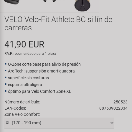
Transporte y Aparcamiento
Super B
VELO Velo-Fit Athlete BC sillín de
Trail-Gator
carreras
Velo
41,90 EUR
Todas las marcas
P.V.P. recomendado para 1 pieza
O-Zone corte base para alivio de presión
Arc Tech: suspensión amortiguadora
superficie sin costuras
espuma ultraligera
óptimo para Velo Comfort Zone XL
Número de artículo:
250523
EAN-Codes:
887539022334
Zona Velo Comfort: