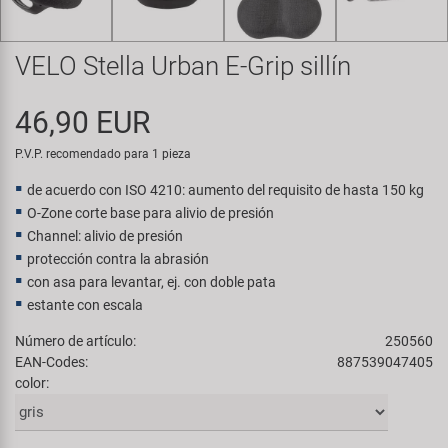
Transporte y Aparcamiento
Super B
VELO Stella Urban E-Grip sillín
Trail-Gator
46,90 EUR
Velo
P.V.P. recomendado para 1 pieza
Todas las marcas
de acuerdo con ISO 4210: aumento del requisito de hasta 150 kg
O-Zone corte base para alivio de presión
Channel: alivio de presión
protección contra la abrasión
con asa para levantar, ej. con doble pata
estante con escala
Número de artículo:
250560
EAN-Codes:
887539047405
color: