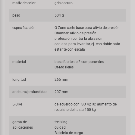
matiz de color
gris oscuro
peso
504 g
especificación
O-Zone corte base para alivio de presión
Channel: alivio de presión
protección contra la abrasión
con asa para levantar, ej. con doble pata
estante con escala
material
base fuerte de 2-componentes
Cr-Mo rieles
longitud
265 mm
anchura/profundidad
207 mm
E-Bike
de acuerdo con ISO 4210: aumento del
requisito de hasta 150 kg
gama de
trekking
aplicaciones
cuidad
Bicicleta de carga