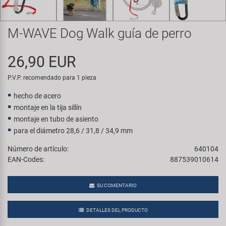
Transporte y Aparcamiento
Super B
M-WAVE Dog Walk guía de perro
Trail-Gator
26,90 EUR
Velo
P.V.P. recomendado para 1 pieza
Todas las marcas
hecho de acero
montaje en la tija sillín
montaje en tubo de asiento
para el diámetro 28,6 / 31,8 / 34,9 mm
Número de artículo:
640104
EAN-Codes:
887539010614
SU COMENTARIO
DETALLES DEL PRODUCTO