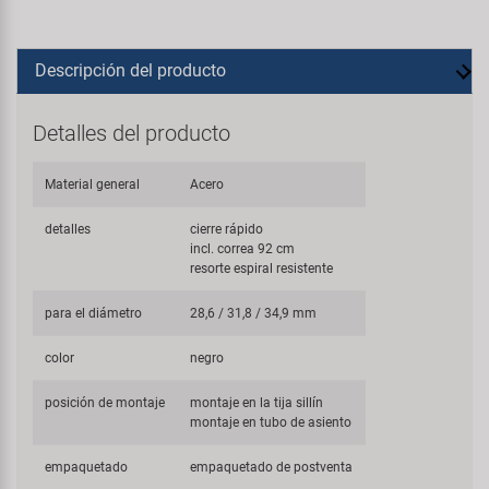
Descripción del producto
Detalles del producto
Material general
Acero
detalles
cierre rápido
incl. correa 92 cm
resorte espiral resistente
para el diámetro
28,6 / 31,8 / 34,9 mm
color
negro
posición de montaje
montaje en la tija sillín
montaje en tubo de asiento
empaquetado
empaquetado de postventa