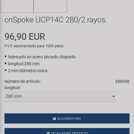
Transporte y Aparcamiento
Super B
cnSpoke UCP14C 280/2 rayos
Trail-Gator
96,90 EUR
Velo
P.V.P. recomendado para 1000 pieza
Todas las marcas
fabricado en acero zincado chapado
longitud 280 mm
2 mm diámetro rosca
Número de artículo:
280040
longitud:
SU COMENTARIO
DETALLES DEL PRODUCTO