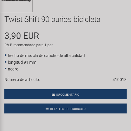
Transporte y Aparcamiento
Super B
Twist Shift 90 puños bicicleta
Trail-Gator
3,90 EUR
Velo
P.V.P. recomendado para 1 par
Todas las marcas
hecho de mezcla de caucho de alta calidad
longitud 91 mm
negro
Número de artículo:
410018
SU COMENTARIO
DETALLES DEL PRODUCTO