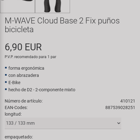
Transporte y Aparcamiento
Super B
M-WAVE Cloud Base 2 Fix puños
Trail-Gator
bicicleta
Velo
6,90 EUR
Todas las marcas
P.V.P. recomendado para 1 par
forma ergonómica
con abrazadera
E-Bike
hecho de D2 - 2-componente mixto
Número de artículo:
410121
EAN-Codes:
887539028251
longitud:
empaquetado: