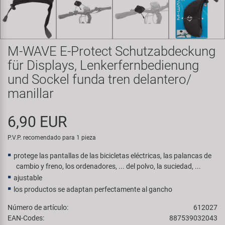
Transporte y Aparcamiento
Super B
Trail-Gator
M-WAVE E-Protect Schutzabdeckung
Velo
für Displays, Lenkerfernbedienung
und Sockel funda tren delantero/
Todas las marcas
manillar
6,90 EUR
P.V.P. recomendado para 1 pieza
protege las pantallas de las bicicletas eléctricas, las palancas de
cambio y freno, los ordenadores, ... del polvo, la suciedad, ...
ajustable
los productos se adaptan perfectamente al gancho
Número de artículo:
612027
EAN-Codes:
887539032043