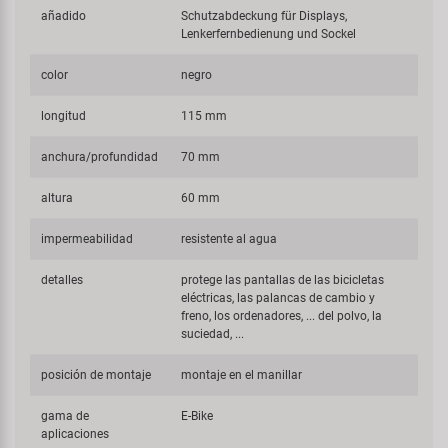
añadido
Schutzabdeckung für Displays,
Lenkerfernbedienung und Sockel
color
negro
longitud
115 mm
anchura/profundidad
70 mm
altura
60 mm
impermeabilidad
resistente al agua
detalles
protege las pantallas de las bicicletas
eléctricas, las palancas de cambio y
freno, los ordenadores, ... del polvo, la
suciedad, ...
posición de montaje
montaje en el manillar
gama de
E-Bike
aplicaciones