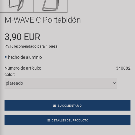
Transporte y Aparcamiento
Super B
M-WAVE C Portabidón
Trail-Gator
3,90 EUR
Velo
P.V.P. recomendado para 1 pieza
Todas las marcas
hecho de aluminio
Número de artículo:
340882
color:
SU COMENTARIO
DETALLES DEL PRODUCTO