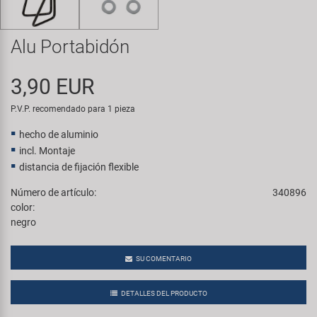
Transporte y Aparcamiento
Super B
Alu Portabidón
Trail-Gator
3,90 EUR
Velo
P.V.P. recomendado para 1 pieza
Todas las marcas
hecho de aluminio
incl. Montaje
distancia de fijación flexible
Número de artículo:
340896
color:
negro
SU COMENTARIO
DETALLES DEL PRODUCTO