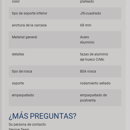
color
plateado
tipo de soporte inferior
JIS-cuadrado
anchura de la carcasa
68 mm
Material general
Acero
Aluminio
detalles
tazas de aluminio
eje hueco CrMo
tipo de rosca
BSA rosca
soporte
rodamiento sellado
empaquetado
empaquetado de
postventa
¿MÁS PREGUNTAS?
Su persona de contacto
Service Team