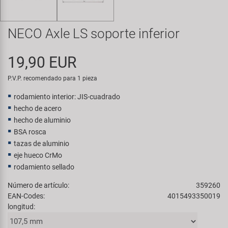
Transporte y Aparcamiento
Super B
NECO Axle LS soporte inferior
Trail-Gator
19,90 EUR
Velo
P.V.P. recomendado para 1 pieza
Todas las marcas
rodamiento interior: JIS-cuadrado
hecho de acero
hecho de aluminio
BSA rosca
tazas de aluminio
eje hueco CrMo
rodamiento sellado
Número de artículo:
359260
EAN-Codes:
4015493350019
longitud: