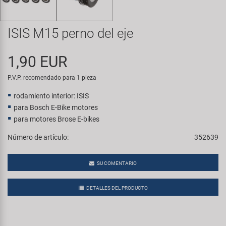
Transporte y Aparcamiento
Super B
ISIS M15 perno del eje
Trail-Gator
1,90 EUR
Velo
P.V.P. recomendado para 1 pieza
Todas las marcas
rodamiento interior: ISIS
para Bosch E-Bike motores
para motores Brose E-bikes
Número de artículo:
352639
SU COMENTARIO
DETALLES DEL PRODUCTO